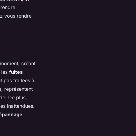
prendre
ez vous rendre
t moment, créant
 les
fuites
t pas traitées à
es, représentent
de. De plus,
es inattendues.
épannage