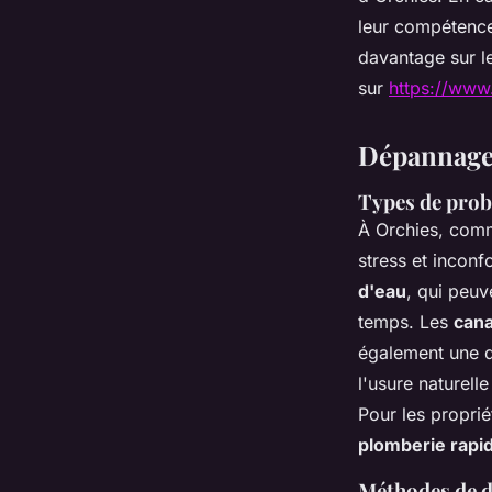
leur compétence
davantage sur le
sur
https://www.
Dépannage 
Types de prob
À Orchies, comm
stress et inconf
d'eau
, qui peuv
temps. Les
cana
également une di
l'usure naturell
Pour les proprié
plomberie rapi
Méthodes de dé