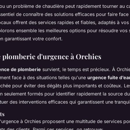
 ou un problème de chaudière peut rapidement tourner au 
essentiel de connaître des solutions efficaces pour faire fac
caux offrent des services rapides et fiables, adaptés à vos
plorons ensemble les meilleures options pour résoudre vos 
n garantissant votre confort.
e plomberie d'urgence à Orchies
ence de plomberie
survient, le temps est précieux. À Orchies
ment face à des situations telles qu'une
urgence fuite d’ea
uchée pour éviter des dégâts plus importants et coûteux. L
n seulement formés pour identifier rapidement la source d
tuer des interventions efficaces qui garantissent une tranquill
ts
'urgence à Orchies proposent une multitude de services po
s des clients. Parmi ces services, on retrouve: