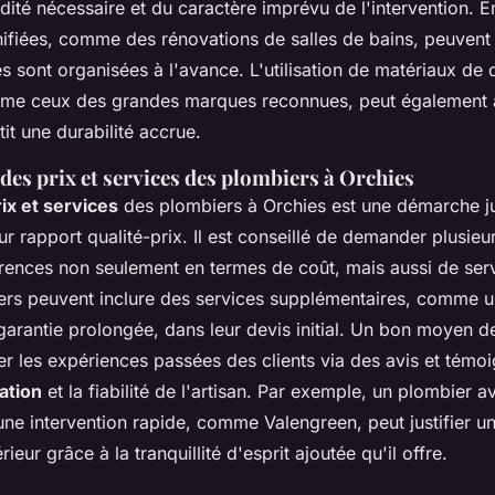
idité nécessaire et du caractère imprévu de l'intervention. 
anifiées, comme des rénovations de salles de bains, peuvent
es sont organisées à l'avance. L'utilisation de matériaux de 
mme ceux des grandes marques reconnues, peut également 
tit une durabilité accrue.
es prix et services des plombiers à Orchies
rix et services
des plombiers à Orchies est une démarche j
eur rapport qualité-prix. Il est conseillé de demander plusieu
érences non seulement en termes de coût, mais aussi de serv
ers peuvent inclure des services supplémentaires, comme un
 garantie prolongée, dans leur devis initial. Un bon moyen 
ier les expériences passées des clients via des avis et tém
ation
et la fiabilité de l'artisan. Par exemple, un plombier a
t une intervention rapide, comme Valengreen, peut justifier u
eur grâce à la tranquillité d'esprit ajoutée qu'il offre.