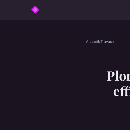
Accueil
›
Travaux
Plom
ef