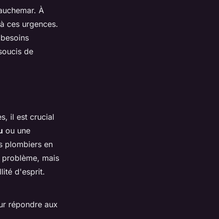
cauchemar. À
e à ces urgences.
 besoins
soucis de
, il est crucial
u
ou une
es plombiers en
u problème, mais
ité d'esprit.
ur répondre aux