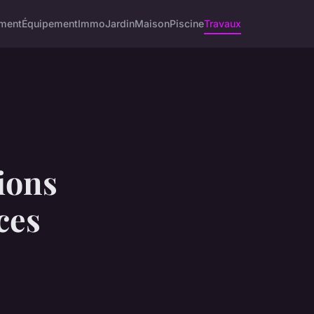
ment
Équipement
Immo
Jardin
Maison
Piscine
Travaux
tions
ces