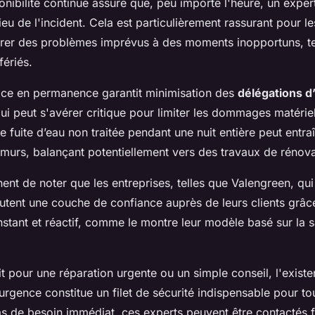
onibilité continue assure que, peu importe l'heure, un exper
ieu de l'incident. Cela est particulièrement rassurant pour 
rer des problèmes imprévus à des moments inopportuns, tel
fériés.
vice en permanence garantit minimisation des
délégations d
qui peut s'avérer critique pour limiter les dommages matériel
 fuite d’eau non traitée pendant une nuit entière peut entra
murs, balançant potentiellement vers des travaux de rénova
tinent de noter que les entreprises, telles que Valengreen, qui
utent une couche de confiance auprès de leurs clients grâce
ant et réactif, comme le montre leur modèle basé sur la sat
it pour une réparation urgente ou un simple conseil, l'exist
rgence constitue un filet de sécurité indispensable pour tou
as de besoin immédiat, ces experts peuvent être contactés f