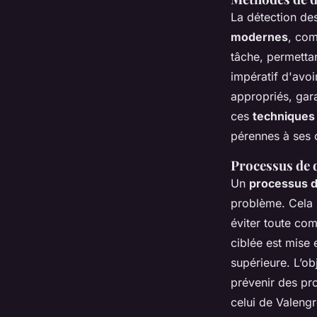
La détection de
modernes
, com
tâche, permetta
impératif d'avoi
appropriés, gara
ces
techniques 
pérennes à ses c
Processus de d
Un
processus d
problème. Cela i
éviter toute com
ciblée est mise 
supérieure. L’ob
prévenir des pr
celui de Valengr