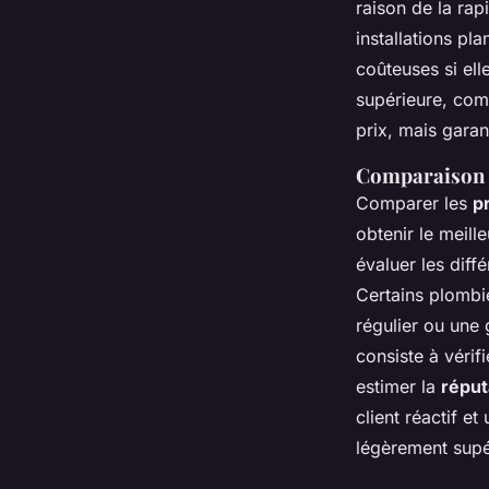
raison de la rap
installations pl
coûteuses si ell
supérieure, co
prix, mais garan
Comparaison d
Comparer les
p
obtenir le meill
évaluer les diff
Certains plombi
régulier ou une
consiste à vérif
estimer la
réput
client réactif e
légèrement supéri