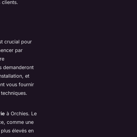
 clients.
t crucial pour
mencer par
re
us demanderont
stallation, et
ent vous fournir
 techniques.
ie
à Orchies. Le
ence, comme une
 plus élevés en