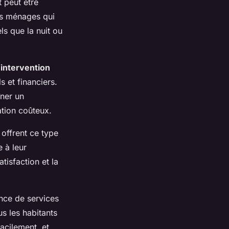
t peut être
les ménages qui
s que la nuit ou
’intervention
s et financiers.
îner un
tion coûteux.
 offrent ce type
 à leur
isfaction et la
ence de services
s les habitants
acilement, et