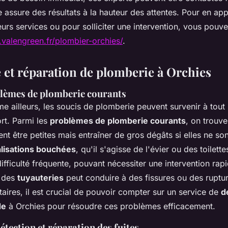
 assure des résultats à la hauteur des attentes. Pour en ap
urs services ou pour solliciter une intervention, vous pouv
valengreen.fr/plombier-orchies/
.
et réparation de plomberie à Orchies
lèmes de plomberie courants
e ailleurs, les soucis de plomberie peuvent survenir à tou
ort. Parmi les
problèmes de plomberie courants
, on trouve
ent être petites mais entraîner de gros dégâts si elles ne son
lisations bouchées
, qu'il s'agisse de l'évier ou des toilett
fficulté fréquente, pouvant nécessiter une intervention rapi
e des
tuyauteries
peut conduire à des fissures ou des ruptur
taires, il est crucial de pouvoir compter sur un service de
d
de
à Orchies pour résoudre ces problèmes efficacement.
tection et réparation des fuites