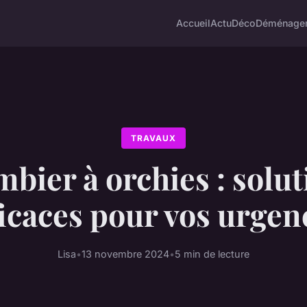
Accueil
Actu
Déco
Déménage
TRAVAUX
bier à orchies : solu
ficaces pour vos urgen
Lisa
•
13 novembre 2024
•
5 min de lecture