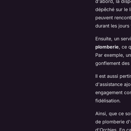
d'abord, la disp
dépêché sur le l
peuvent rencont
durant les jours 
Ensuite, un ser
plomberie
, ce 
Par exemple, une
gonflement des 
Il est aussi per
d'assistance ajo
engagement const
fidélisation.
Ainsi, que ce so
de plomberie d'u
d'Orchies. En c