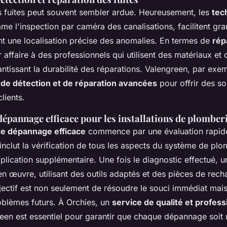
s fuites peut souvent sembler ardue. Heureusement, les
tec
me l'inspection par caméra des canalisations, facilitent gr
nt une localisation précise des anomalies. En termes de
rép
r affaire à des professionnels qui utilisent des matériaux e
ntissant la durabilité des réparations. Valengreen, par exem
de détection et de réparation avancées
pour offrir des so
lients.
épannage efficace pour les installations de plomber
e dépannage efficace
commence par une évaluation rapide
nclut la vérification de tous les aspects du système de pl
plication supplémentaire. Une fois le diagnostic effectué, u
en œuvre, utilisant des outils adaptés et des pièces de rech
jectif est non seulement de résoudre le souci immédiat mais
oblèmes futurs. À Orchies, un
service de qualité et profess
een est essentiel pour garantir que chaque dépannage soit r