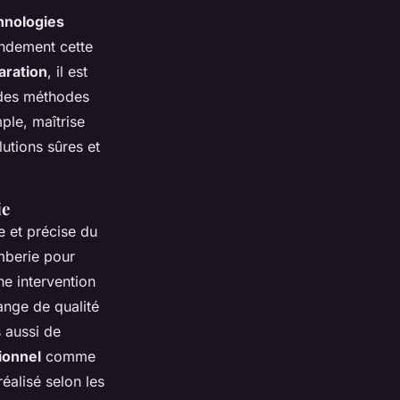
hnologies
andement cette
aration
, il est
t des méthodes
ple, maîtrise
lutions sûres et
ie
 et précise du
omberie pour
ne intervention
ange de qualité
 aussi de
ionnel
comme
éalisé selon les