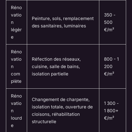
Réno
vatio
350 -
Peinture, sols, remplacement
n
500
des sanitaires, luminaires
légèr
€/m²
e
Réno
vatio
Réfection des réseaux,
800 - 1
n
cuisine, salle de bains,
200
com
isolation partielle
€/m²
plète
Réno
Changement de charpente,
vatio
1 300 -
isolation totale, ouverture de
n
1 800+
cloisons, réhabilitation
lourd
€/m²
structurelle
e