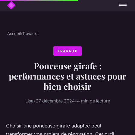
Accueil
›
Travaux
TRAVAUX
Ponceuse girafe :
performances et astuces pour
bien choisir
Lisa
•
27 décembre 2024
•
4 min de lecture
Choisir une ponceuse girafe adaptée peut
transformer vos projets de rénovation. Cet outil,