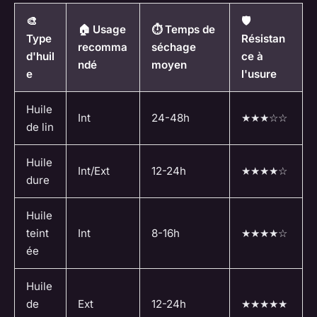
🎨
🛡️
🏠 Usage
⏱️ Temps de
Type
Résistan
recomma
séchage
d'huil
ce à
ndé
moyen
e
l'usure
Huile
Int
24-48h
★★★☆☆
de lin
Huile
Int/Ext
12-24h
★★★★☆
dure
Huile
teint
Int
8-16h
★★★★☆
ée
Huile
de
Ext
12-24h
★★★★★