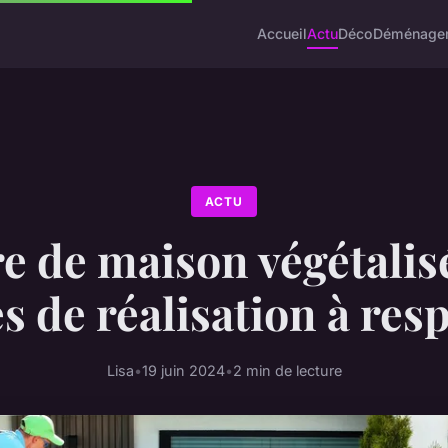
Accueil
Actu
Déco
Déménage
ACTU
e de maison végétalisé
s de réalisation à res
Lisa
•
19 juin 2024
•
2 min de lecture