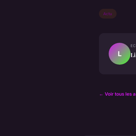
Actu
EC
L
Li
← Voir tous les a