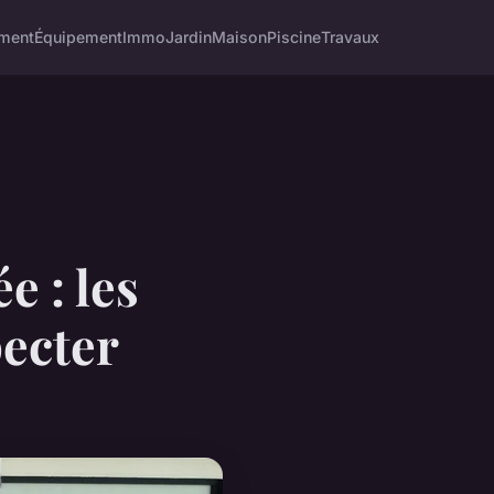
ment
Équipement
Immo
Jardin
Maison
Piscine
Travaux
e : les
pecter