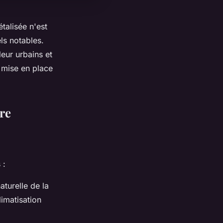
talisée n'est
ls notables.
eur urbains et
e mise en place
re
 :
aturelle de la
limatisation