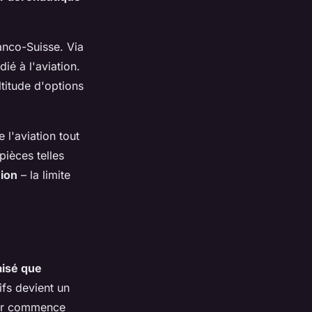
anco-Suisse. Via
ié à l'aviation.
titude d'options
l'aviation tout
ièces telles
vion
– la limite
aisé que
ifs devient un
eur commence