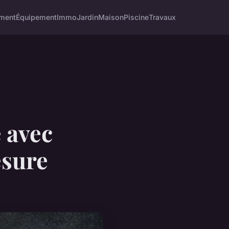
ment
Équipement
Immo
Jardin
Maison
Piscine
Travaux
 avec
esure