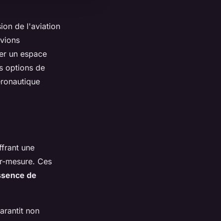
ion de l'aviation
vions
éer un espace
es options de
éronautique
frant une
ur-mesure. Ces
essence de
arantit non