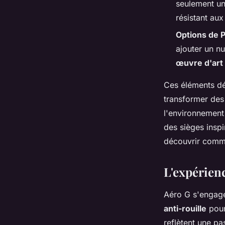
seulement un
résistant au
Options de P
ajouter un n
œuvre d'art
Ces éléments déc
transformer des
l'environnement
des sièges inspir
découvrir comme
L'expérienc
Aéro G s'engag
anti-rouille
pour
reflètent une pa