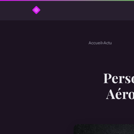
Accueil
›
Actu
Pers
Aéro