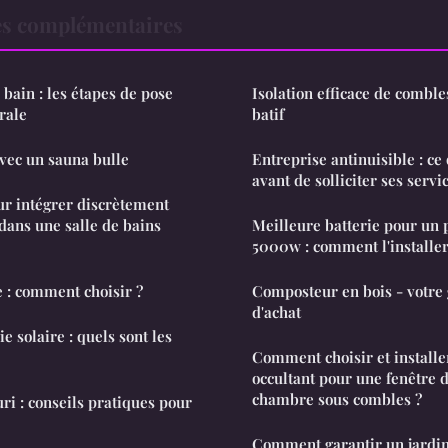
es complémentaires
bain : les étapes de pose
Isolation efficace de comble
rale
batif
avec un sauna bulle
Entreprise antinuisible : ce 
avant de solliciter ses servi
ur intégrer discrètement
dans une salle de bains
Meilleure batterie pour un 
5000w : comment l'installe
e : comment choisir ?
Composteur en bois - votre
d'achat
e solaire : quels sont les
Comment choisir et installe
occultant pour une fenêtre d
chambre sous combles ?
uri : conseils pratiques pour
Comment garantir un jardin 