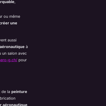
arquable
,
leur ou même
créer une
vent aussi
 aéronautique
à
u un salon avec
aero-g.ch/
pour
et de la
peinture
brication
er aéronautique