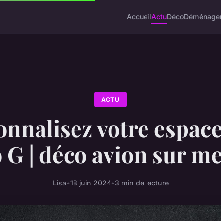
Accueil
Actu
Déco
Déménage
ACTU
onnalisez votre espace
 G | déco avion sur m
Lisa
•
18 juin 2024
•
3 min de lecture