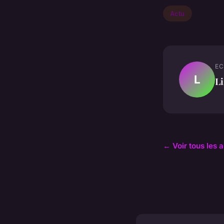
Actu
EC
L
Li
← Voir tous les a