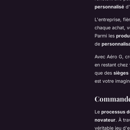
personnalisé
d'
L'entreprise, fi
chaque achat, vo
Parmi les
produ
de
personnalis
Avec Aéro G, cr
en restant chez
que des
sièges 
est votre imagin
Commander 
Le
processus d
novateur
. À tr
véritable jeu d'