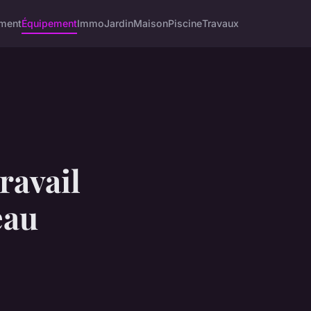
ment
Équipement
Immo
Jardin
Maison
Piscine
Travaux
ravail
eau