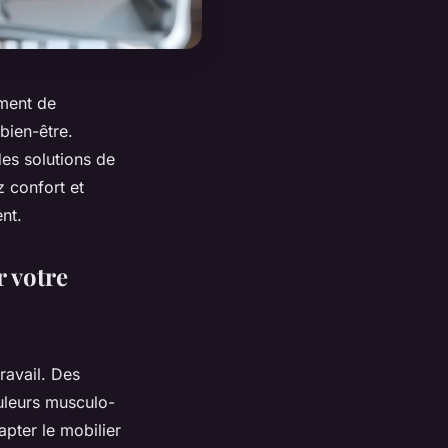
ement de
 bien-être.
es solutions de
 confort et
nt.
r votre
ravail. Des
uleurs musculo-
pter le mobilier