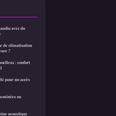
 audio avec du
e
 de climatisation
eure ?
oelleux : confort
l
 clé pour un accès
heminées au
ine acoustique