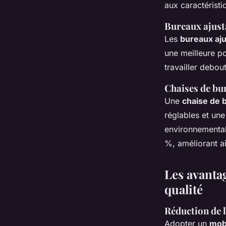
aux caractérist
Bureaux ajust
Les
bureaux aju
une meilleure p
travailler debout
Chaises de bu
Une
chaise de 
réglables et une
environnemental
%, améliorant ain
Les avantag
qualité
Réduction de l
Adopter un
mob