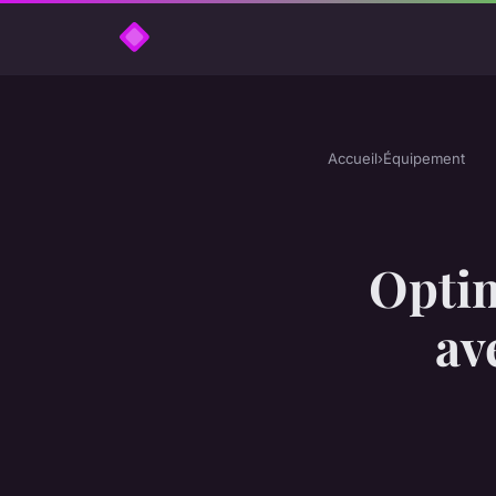
Accueil
›
Équipement
Optim
av