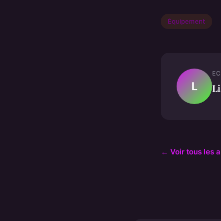
Équipement
EC
L
Li
← Voir tous les 