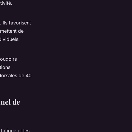
ivité.
 Ils favorisent
rmettent de
dividuels.
coudoirs
tions
dorsales de 40
nnel de
fatigue et les