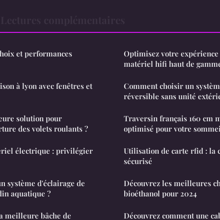
Lectures complémentaires
choix et performances
Optimisez votre expérience
matériel hifi haut de gamm
son à lyon avec fenêtres et
Comment choisir un système
réversible sans unité extéri
leure solution pour
Traversin français 160 cm m
ture des volets roulants ?
optimisé pour votre sommei
iel électrique : privilégier
Utilisation de carte rfid : la
sécurisé
n système d'éclairage de
Découvrez les meilleures c
din aquatique ?
bioéthanol pour 2024
a meilleure bâche de
Découvrez comment une cab