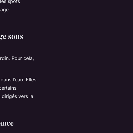
 les spots
rage
ge sous
rdin. Pour cela,
ans l’eau. Elles
certains
dirigés vers la
ance