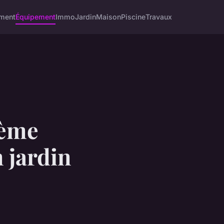
ment
Équipement
Immo
Jardin
Maison
Piscine
Travaux
tème
n jardin