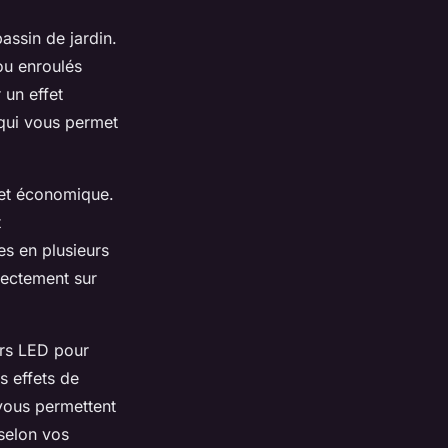
assin de jardin.
ou enroulés
 un effet
 qui vous permet
e et économique.
t
es en plusieurs
rectement sur
urs LED pour
s effets de
vous permettent
 selon vos