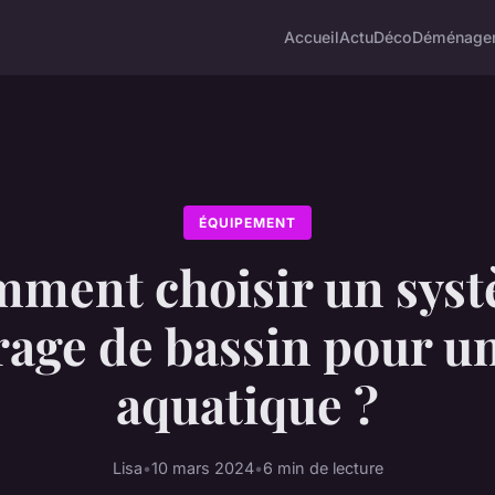
Accueil
Actu
Déco
Déménage
ÉQUIPEMENT
ment choisir un sys
rage de bassin pour u
aquatique ?
Lisa
•
10 mars 2024
•
6 min de lecture