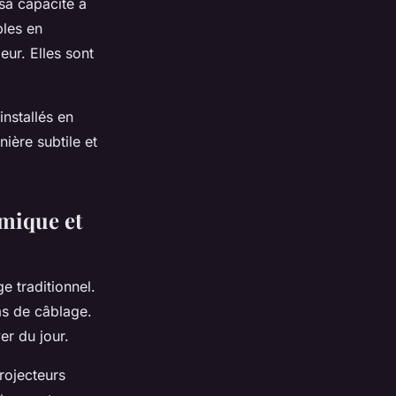
 sa capacité à
bles en
eur. Elles sont
installés en
ière subtile et
omique et
e traditionnel.
pas de câblage.
er du jour.
rojecteurs