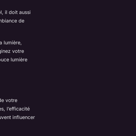
 il doit aussi
mbiance de
a lumière,
inez votre
ouce lumière
de votre
, l’efficacité
uvent influencer