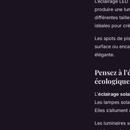
L’éclairage LED 
produire une lu
différentes taill
idéales pour cr
Les spots de pis
surface ou encas
élégante.
Pensez à l’
écologique
L’
éclairage sola
Les lampes solai
Elles s’allument
Les luminaires 