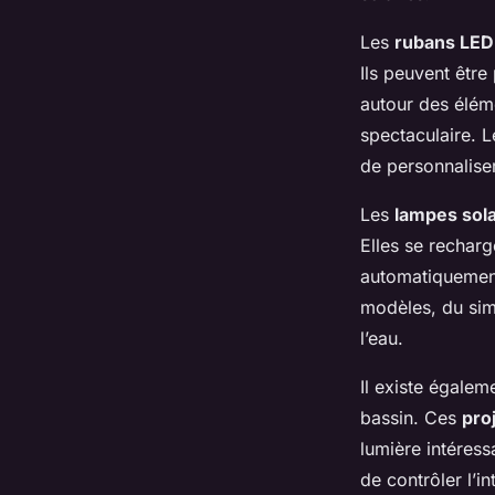
Les
rubans LED
Ils peuvent être
autour des élém
spectaculaire. 
de personnalise
Les
lampes sola
Elles se recharg
automatiquement
modèles, du simp
l’eau.
Il existe égale
bassin. Ces
pro
lumière intéres
de contrôler l’i