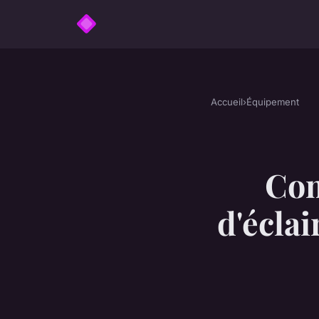
Accueil
›
Équipement
Com
d'éclai